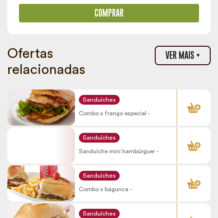
COMPRAR
Ofertas
VER MAIS +
relacionadas
COMPRAR
Sanduíches
Combo x frango especial -
COMPRAR
Sanduíches
Sanduíche mini hambúrguer -
COMPRAR
Sanduíches
Combo x bagunca -
COMPRAR
Sanduíches