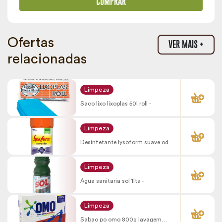
COMPRAR
Ofertas
VER MAIS +
relacionadas
COMPRAR
Limpeza
Saco lixo lixoplas 50l roll -
COMPRAR
Limpeza
Desinfetante lysoform suave odor
1l -
COMPRAR
Limpeza
Agua sanitaria sol 1lts -
COMPRAR
Limpeza
Sabao po omo 800g lavagem