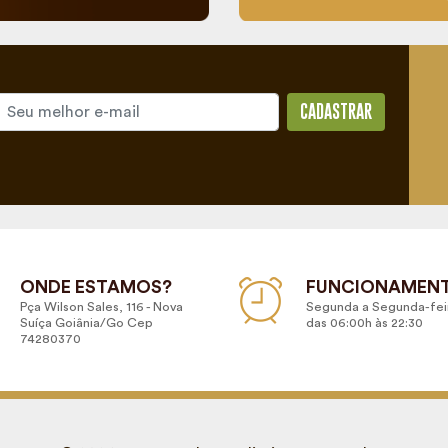
CADASTRAR
ONDE ESTAMOS?
FUNCIONAMEN
Pça Wilson Sales, 116 - Nova
Segunda a Segunda-fei
Suíça Goiânia/Go Cep
das 06:00h às 22:30
74280370