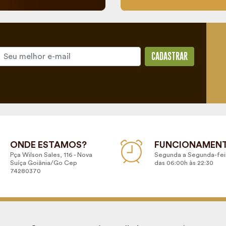
CADASTRAR
ONDE ESTAMOS?
FUNCIONAMEN
Pça Wilson Sales, 116 - Nova
Segunda a Segunda-fei
Suíça Goiânia/Go Cep
das 06:00h às 22:30
74280370